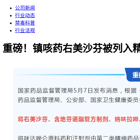
公司新闻
行业动态
禁毒科普
行业法规
重磅！镇咳药右美沙芬被列入